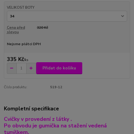
VELIKOST BOTY
Cena před
320 Kč
slevou
Nejsme plátci DPH
335 Kč
/
ks
Přidat do košíku
Číslo produktu:
519-12
Kompletní specifikace
Cvičky v provedení z látky .
Po obvodu je gumička na stažení vedená
tunýlkem.