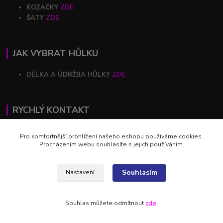
KOZAČKY
ZDE
ŠATY
ZDE
JAK VYBRAT HŮLKU
DÉLKA A ÚDRŽBA HŮLKY
ZDE
RYCHLÝ KONTAKT
+420 602 446 844
Pro komfortnější prohlížení našeho eshopu používáme cookies.
Procházením webu souhlasíte s jejich používáním.
profihulky@profihulky.eu
Souhlasím
Nastavení
Souhlas můžete odmítnout
zde
.
Vytvořeno na
Eshop-rychle.cz