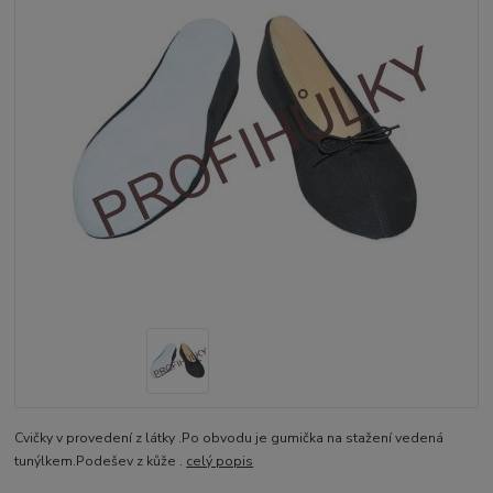
Cvičky v provedení z látky .Po obvodu je gumička na stažení vedená
tunýlkem.Podešev z kůže .
celý popis