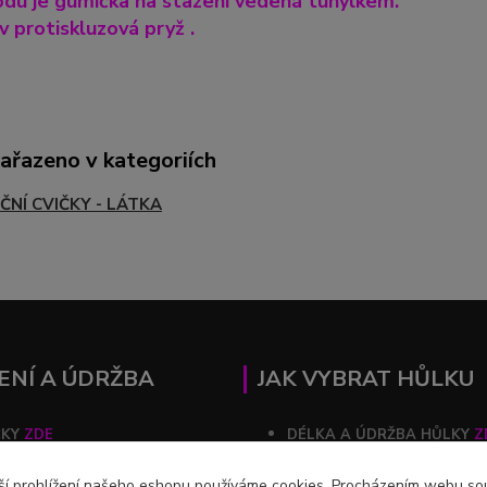
du je gumička na stažení vedená tunýlkem.
 protiskluzová pryž .
zařazeno v kategoriích
ČNÍ CVIČKY - LÁTKA
ENÍ A ÚDRŽBA
JAK VYBRAT HŮLKU
ČKY
ZDE
DÉLKA A ÚDRŽBA HŮLKY
Z
ZDE
ší prohlížení našeho eshopu používáme cookies. Procházením webu souh