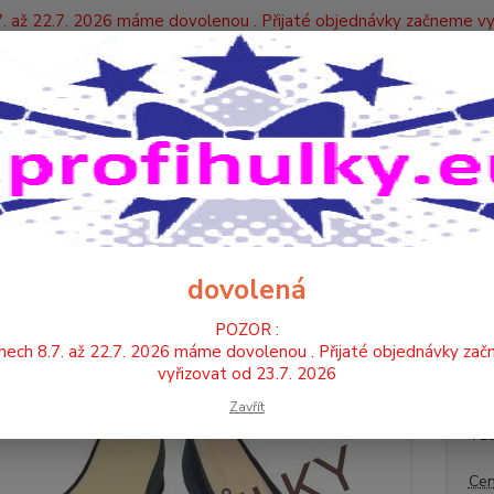
. až 22.7. 2026 máme dovolenou . Přijaté objednávky začneme vy
Y
Nevíte
Hledat
+420
TANEČNÍ BOTY , PIŠKOTKY
TANEČNÍ CVIČKY - LÁTKA
TANEČNÍ CVI
EČNÍ CVIČKY - ČERNÉ (LÁTKA-
dovolená
POZOR :
Cvičky
nech 8.7. až 22.7. 2026 máme dovolenou . Přijaté objednávky za
tunýlk
vyřizovat od 23.7. 2026
Zavřít
VE
Cen