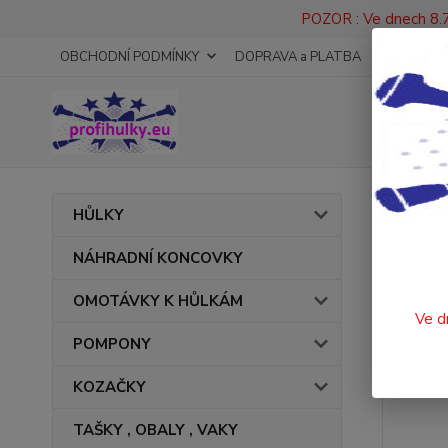
POZOR : Ve dnech 8.7
OBCHODNÍ PODMÍNKY
DOPRAVA a PLATBA
KONTAKT
Úvod
HŮLKY
TAN
NÁHRADNÍ KONCOVKY
OMOTÁVKY K HŮLKÁM
Ve d
POMPONY
KOZAČKY
TAŠKY , OBALY , VAKY