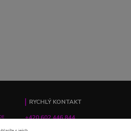
RYCHLÝ KONTAKT
+420 602 446 844
DE
lasíte s jejich