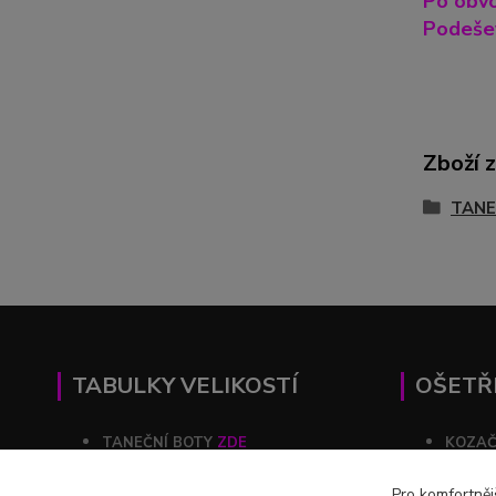
Po obvo
Podešev
Zboží 
TANE
TABULKY VELIKOSTÍ
OŠETŘ
TANEČNÍ BOTY
ZDE
KOZA
KOZAČKY
ZDE
ŠATY
Pro komfortněj