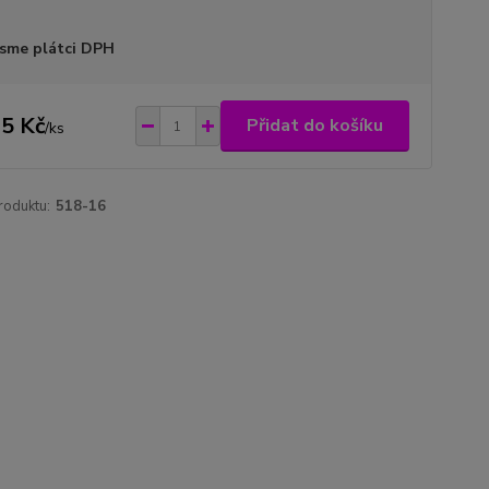
sme plátci DPH
5 Kč
Přidat do košíku
/
ks
roduktu:
518-16