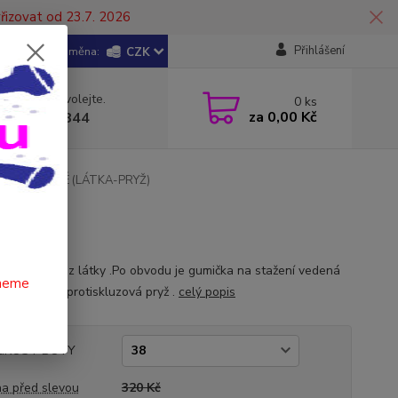
řizovat od 23.7. 2026
Přihlášení
CZK
 si rady? Zavolejte.
0
ks
za
0,00 Kč
 602 446 844
ČKY - ČERNÉ (LÁTKA-PRYŽ)
PRYŽ)
 v provedení z látky .Po obvodu je gumička na stažení vedená
čneme
em.Podešev protiskluzová pryž .
celý popis
LIKOST BOTY
a před slevou
320 Kč