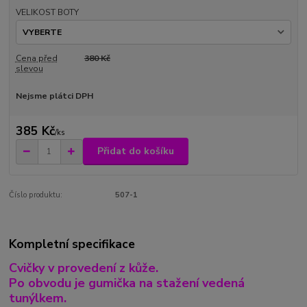
VELIKOST BOTY
Cena před
380 Kč
slevou
Nejsme plátci DPH
385 Kč
/
ks
Přidat do košíku
Číslo produktu:
507-1
Kompletní specifikace
Cvičky v provedení z kůže.
Po obvodu je gumička na stažení vedená
tunýlkem.