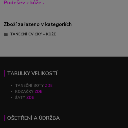
Podešev z kůže .
Zboží zařazeno v kategoriích
TANEČNÍ CVIČKY - KŮŽE
TABULKY VELIKOSTÍ
TANEČNÍ BOTY
ZDE
KOZAČKY
ZDE
ŠATY
ZDE
OŠETŘENÍ A ÚDRŽBA