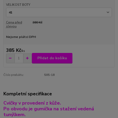
VELIKOST BOTY
Cena před
380 Kč
slevou
Nejsme plátci DPH
385 Kč
/
ks
Přidat do košíku
Číslo produktu:
505-18
Kompletní specifikace
Cvičky v provedení z kůže.
Po obvodu je gumička na stažení vedená
tunýlkem.