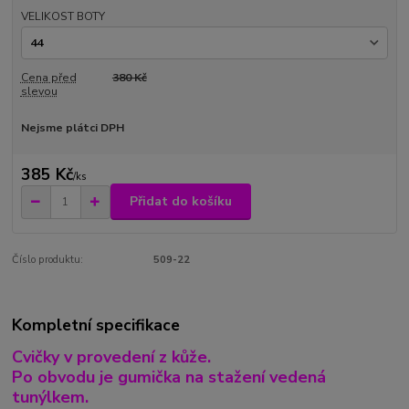
VELIKOST BOTY
Cena před
380 Kč
slevou
Nejsme plátci DPH
385 Kč
/
ks
Přidat do košíku
Číslo produktu:
509-22
Kompletní specifikace
Cvičky v provedení z kůže.
Po obvodu je gumička na stažení vedená
tunýlkem.