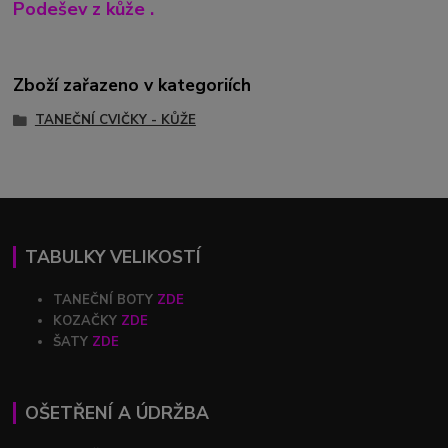
Podešev z kůže .
Zboží zařazeno v kategoriích
TANEČNÍ CVIČKY - KŮŽE
TABULKY VELIKOSTÍ
TANEČNÍ BOTY
ZDE
KOZAČKY
ZDE
ŠATY
ZDE
OŠETŘENÍ A ÚDRŽBA