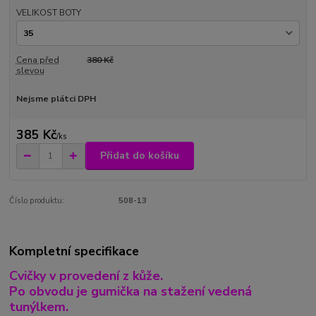
VELIKOST BOTY
Cena před
380 Kč
slevou
Nejsme plátci DPH
385 Kč
/
ks
Přidat do košíku
Číslo produktu:
508-13
Kompletní specifikace
Cvičky v provedení z kůže.
Po obvodu je gumička na stažení vedená
tunýlkem.