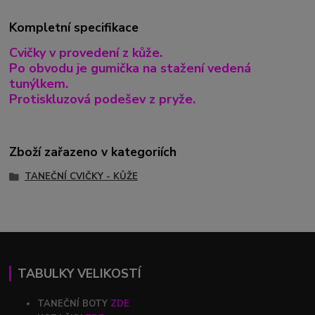
Kompletní specifikace
Cvičky v provedení z kůže.
Po obvodu je gumička na stažení vedená
tunýlkem.
Protiskluzová podešev z pryže.
Zboží zařazeno v kategoriích
TANEČNÍ CVIČKY - KŮŽE
TABULKY VELIKOSTÍ
TANEČNÍ BOTY
ZDE