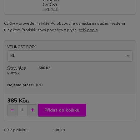
Cvičky v provedení z kůže.Po obvodu je gumička na stažení vedená
tunýlkem.Protiskluzová podešev z pryže.
celý popis
VELIKOST BOTY
Cena před
380 Kč
slevou
Nejsme plátci DPH
385 Kč
/
ks
Přidat do košíku
Číslo produktu:
508-19