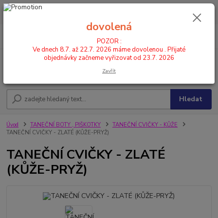
POZOR : Ve dnech 8.7. až 22.7. 2026 máme dovolenou . Přijaté
objednávky začneme vyřizovat od 23.7. 2026
dovolená
0
ks
CZK
+420 602 446 844
za
0,00 Kč
POZOR :
Ve dnech 8.7. až 22.7. 2026 máme dovolenou . Přijaté
objednávky začneme vyřizovat od 23.7. 2026
Menu
Zavřít
Hledat
Úvod
TANEČNÍ BOTY , PIŠKOTKY
TANEČNÍ CVIČKY - KŮŽE
TANEČNÍ CVIČKY - ZLATÉ (KŮŽE-PRYŽ)
TANEČNÍ CVIČKY - ZLATÉ
(KŮŽE-PRYŽ)