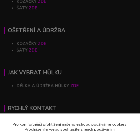
KOZAČKY
ZDE
ŠATY
ZDE
OŠETŘENÍ A ÚDRŽBA
KOZAČKY
ZDE
ŠATY
ZDE
JAK VYBRAT HŮLKU
DÉLKA A ÚDRŽBA HŮLKY
ZDE
RYCHLÝ KONTAKT
+420 602 446 844
Pro komfortnější prohlížení našeho eshopu používáme cookies.
Procházením webu souhlasíte s jejich používáním.
profihulky@profihulky.eu