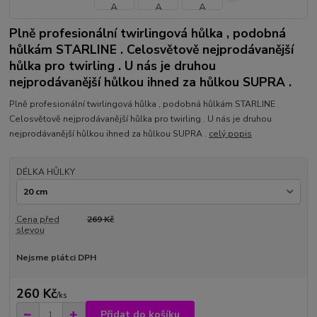
Plně profesionální twirlingová hůlka , podobná
hůlkám STARLINE . Celosvětově nejprodávanější
hůlka pro twirling . U nás je druhou
nejprodávanější hůlkou ihned za hůlkou SUPRA .
Plně profesionální twirlingová hůlka , podobná hůlkám STARLINE .
Celosvětově nejprodávanější hůlka pro twirling . U nás je druhou
nejprodávanější hůlkou ihned za hůlkou SUPRA .
celý popis
DÉLKA HŮLKY
Cena před
269 Kč
slevou
Nejsme plátci DPH
260 Kč
/
ks
Přidat do košíku