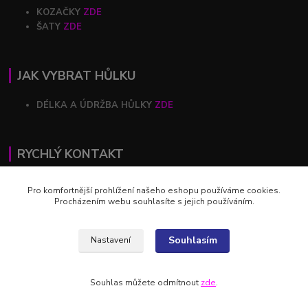
KOZAČKY
ZDE
ŠATY
ZDE
JAK VYBRAT HŮLKU
DÉLKA A ÚDRŽBA HŮLKY
ZDE
RYCHLÝ KONTAKT
+420 602 446 844
Pro komfortnější prohlížení našeho eshopu používáme cookies.
Procházením webu souhlasíte s jejich používáním.
profihulky@profihulky.eu
Souhlasím
Nastavení
Souhlas můžete odmítnout
zde
.
Vytvořeno na
Eshop-rychle.cz